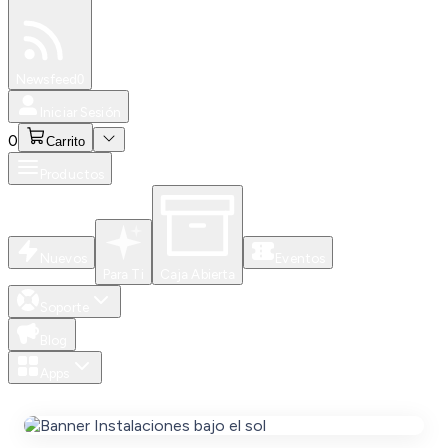
Especiales
Newsfeed
0
Iniciar Sesión
0
Carrito
Productos
Nuevos
Eventos
Para Ti
Caja Abierta
Soporte
Blog
Apps