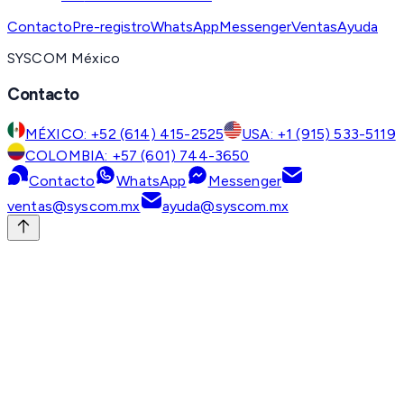
Contacto
Pre-registro
WhatsApp
Messenger
Ventas
Ayuda
SYSCOM México
Contacto
MÉXICO: +52 (614) 415-2525
USA: +1 (915) 533-5119
COLOMBIA: +57 (601) 744-3650
Contacto
WhatsApp
Messenger
ventas@syscom.mx
ayuda@syscom.mx