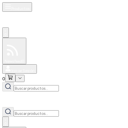
Productos
0
Especiales
Newsfeed
0
Iniciar Sesión
0
0