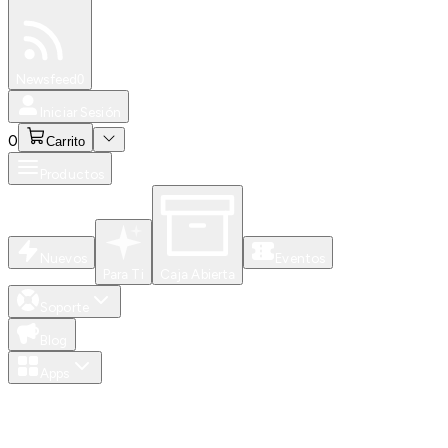
Especiales
Newsfeed
0
Iniciar Sesión
0
Carrito
Productos
Nuevos
Eventos
Para Ti
Caja Abierta
Soporte
Blog
Apps