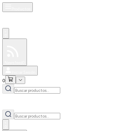
Productos
0
Especiales
Newsfeed
0
Iniciar Sesión
0
0