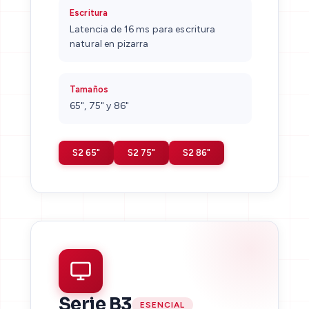
Escritura
Latencia de 16 ms para escritura
natural en pizarra
Tamaños
65", 75" y 86"
S2 65"
S2 75"
S2 86"
Serie B3
ESENCIAL