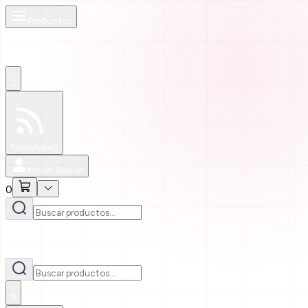
Productos
0
Especiales
Newsfeed
0
Iniciar Sesión
0
0