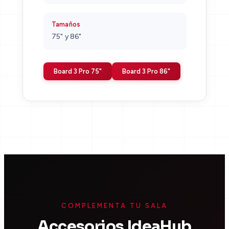
Tamaños
75" y 86"
Board 3 Pro 75"
Board 3 Pro 86"
COMPLEMENTA TU SALA
Accesorios IdeaHub