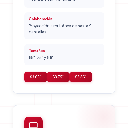
baffle acústico ajustable
Colaboración
Proyección simultánea de hasta 9
pantallas
Tamaños
65", 75" y 86"
S3 65"
S3 75"
S3 86"