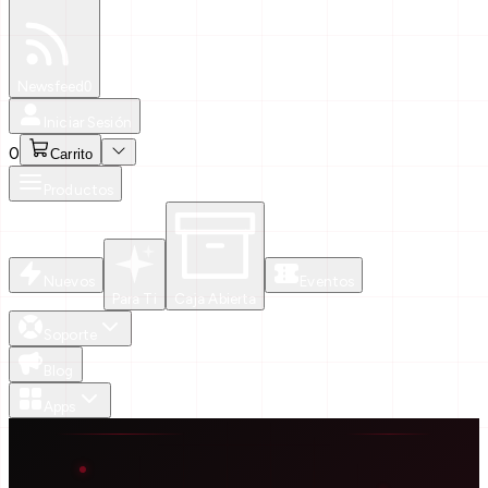
Especiales
Newsfeed
0
Iniciar Sesión
0
Carrito
Productos
Nuevos
Eventos
Para Ti
Caja Abierta
Soporte
Blog
Apps