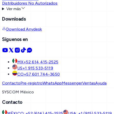
Distribuidores No Autorizados
Ver más
Downloads
Download Anydesk
Síguenos en
MX
+52 614 415-2525
US
+1 915 533-5119
CO
+57 601 744-3650
Contacto
Pre-registro
WhatsApp
Messenger
Ventas
Ayuda
SYSCOM México
Contacto
MÉXICO: +52 (614) 415-2525
USA: +1 (915) 533-5119