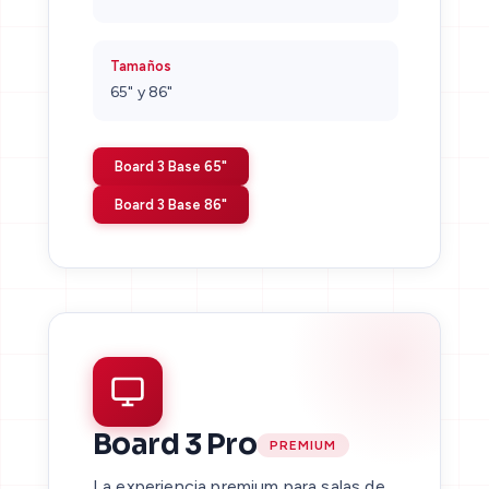
Tamaños
65" y 86"
Board 3 Base 65"
Board 3 Base 86"
Board 3 Pro
PREMIUM
La experiencia premium para salas de