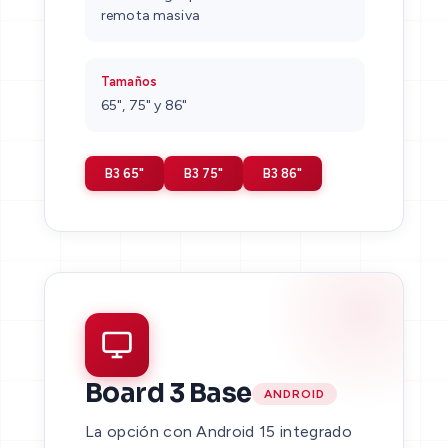
remota masiva
Tamaños
65", 75" y 86"
B3 65"
B3 75"
B3 86"
Board 3 Base
ANDROID
La opción con Android 15 integrado