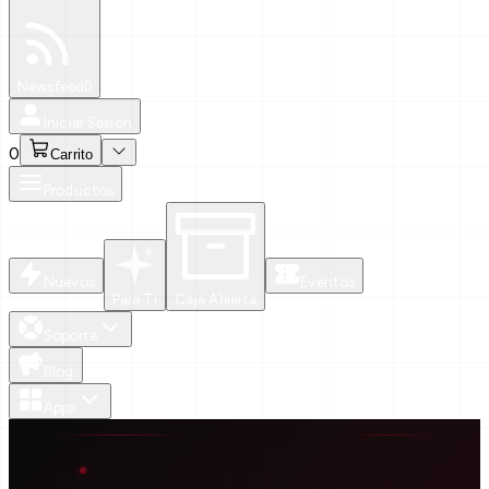
Especiales
Newsfeed
0
Iniciar Sesión
0
Carrito
Productos
Nuevos
Eventos
Para Ti
Caja Abierta
Soporte
Blog
Apps