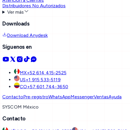
Atención a Clientes
Distribuidores No Autorizados
Ver más
Downloads
Download Anydesk
Síguenos en
MX
+52 614 415-2525
US
+1 915 533-5119
CO
+57 601 744-3650
Contacto
Pre-registro
WhatsApp
Messenger
Ventas
Ayuda
SYSCOM México
Contacto