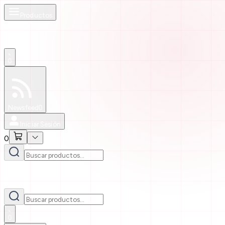
Productos
0
Especiales
Newsfeed
0
Iniciar Sesión
0
0