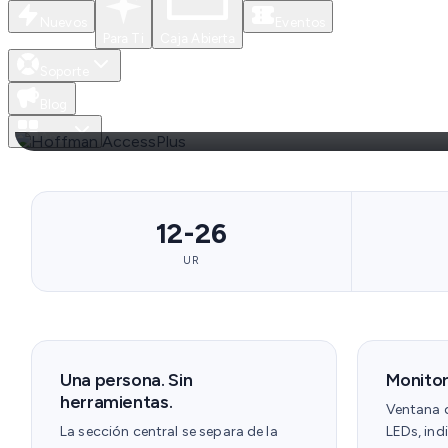
Nuevos
Eventos
HOFFMAN · ACCESSPLUS
Para Ti
Caja Abierta
Tu infraestructura. Proteg
Soporte
Blog
Gabinetes de pared 19" con puerta de seguridad y ven
Apps
12-26
UR
Una persona. Sin
Monitore
herramientas.
Ventana 
La sección central se separa de la
LEDs, ind