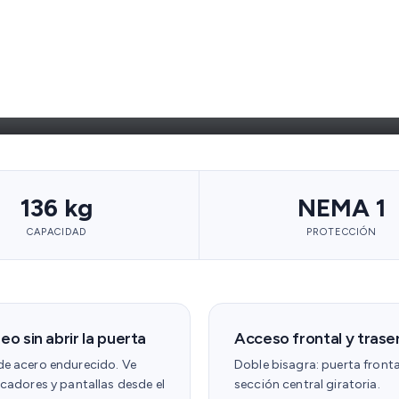
ida. Visible.
tana de monitoreo. Instalación sin herramientas por una sola
136 kg
NEMA 1
CAPACIDAD
PROTECCIÓN
o sin abrir la puerta
Acceso frontal y trase
de acero endurecido. Ve
Doble bisagra: puerta fronta
icadores y pantallas desde el
sección central giratoria.