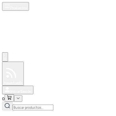
Productos
0
Especiales
Newsfeed
0
Iniciar Sesión
0