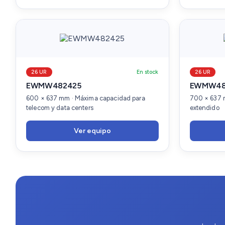
26 UR
En stock
26 UR
EWMW482425
EWMW48
600 × 637 mm · Máxima capacidad para
700 × 637 
telecom y data centers
extendido
Ver equipo