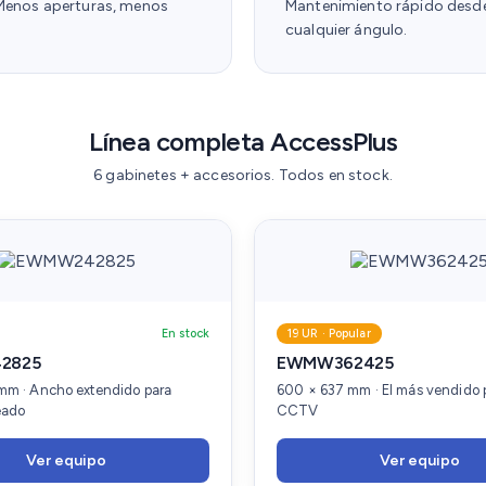
 Menos aperturas, menos
Mantenimiento rápido desd
cualquier ángulo.
Línea completa AccessPlus
6 gabinetes + accesorios. Todos en stock.
En stock
19 UR · Popular
2825
EWMW362425
mm · Ancho extendido para
600 × 637 mm · El más vendido p
eado
CCTV
Ver equipo
Ver equipo