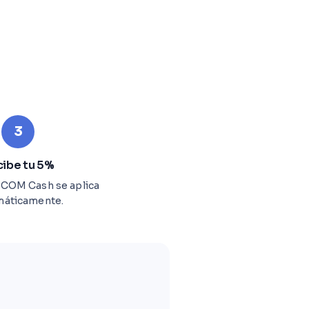
3
ibe tu 5%
SCOM Cash se aplica
máticamente.