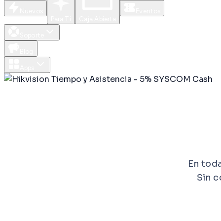
Nuevos
Eventos
Para Ti
Caja Abierta
Soporte
Blog
Apps
En toda
Sin c