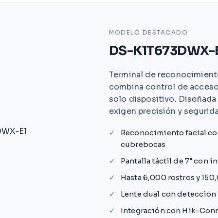
MODELO DESTACADO
DS-K1T673DWX-
Terminal de reconocimiento
combina control de acceso 
solo dispositivo. Diseñada
exigen precisión y segurid
✓
Reconocimiento facial co
cubrebocas
✓
Pantalla táctil de 7" con in
✓
Hasta 6,000 rostros y 150
✓
Lente dual con detección 
✓
Integración con Hik-Conn