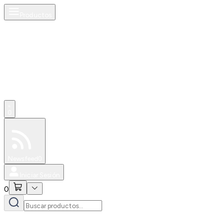
Productos
0
Especiales
Newsfeed
0
Iniciar Sesión
0