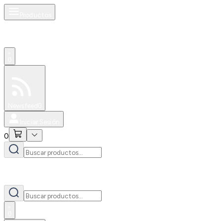
Productos
0
Especiales
Newsfeed
0
Iniciar Sesión
0
0