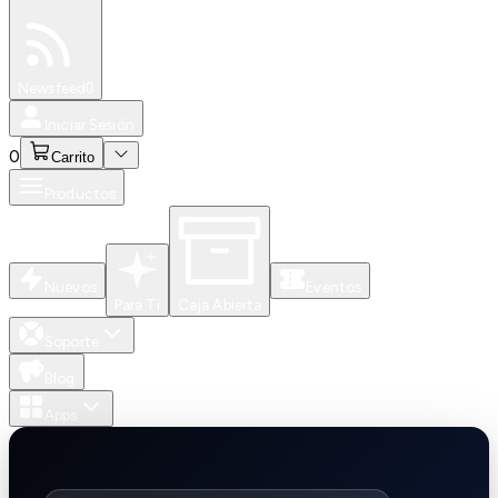
Especiales
Newsfeed
0
Iniciar Sesión
0
Carrito
Productos
Nuevos
Eventos
Para Ti
Caja Abierta
Soporte
Blog
Apps