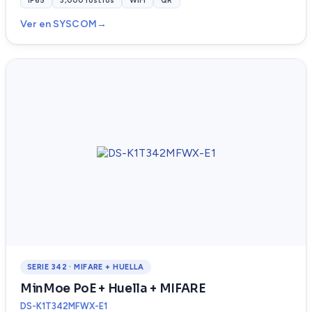
IP65
3,000 rostros
WiFi
QR
Ver en SYSCOM
SERIE 342 · MIFARE + HUELLA
MinMoe PoE + Huella + MIFARE
DS-K1T342MFWX-E1