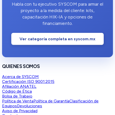
Habla con tu ejecutivo SYSCOM para armar el
proyecto a la medida del cliente: kits,
capacitación HIK-IA y opciones de
financiamiento.
Ver categoría completa en syscom.mx
QUIENES SOMOS
Acerca de SYSCOM
Certificación ISO 9001:2015
Afiliación ANATEL
Código de Ética
Bolsa de Trabajo
Política de Venta
Política de Garantía
Clasificación de
Equipos
Devoluciones
Aviso de Privacidad