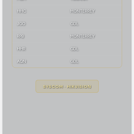
HHC
MONTERREY
JGO
GDL
RPB
MONTERREY
HHR
GDL
AQN
GDL
SYSCOM · HIKVISION