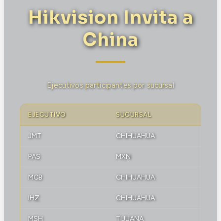
Hikvision Invita a
China
Ejecutivos participantes por sucursal
EJECUTIVO
SUCURSAL
JMT
CHIHUAHUA
PAS
MXN
MCB
CHIHUAHUA
IHZ
CHIHUAHUA
MSH
TIJUANA