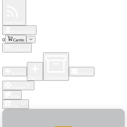
Especiales
Newsfeed
0
Iniciar Sesión
0
Carrito
Productos
Nuevos
Eventos
Para Ti
Caja Abierta
Soporte
Blog
Apps