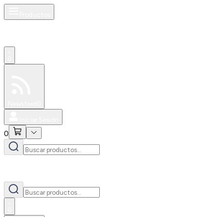
Productos
0
Especiales
Newsfeed
0
Iniciar Sesión
0
0