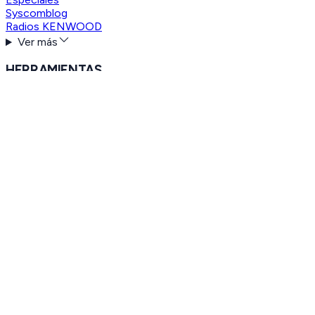
Syscomblog
Radios KENWOOD
Ver más
HERRAMIENTAS
Envíos sin Costo
SYSCOM Cash
Material de Marketing
SYSCOM OUTLET
Cotice a sus Clientes
Facturación Electrónica
Soporte Técnico
Concesión de Frecuencias
Servicios Web
Ver más
SOPORTE
Sucursales
Frecuencias de Uso Libre
Homologaciones
Garantías, Devoluciones y Reparaciones