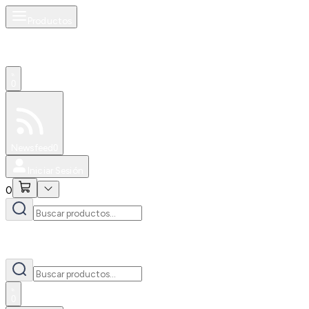
Productos
0
Especiales
Newsfeed
0
Iniciar Sesión
0
0