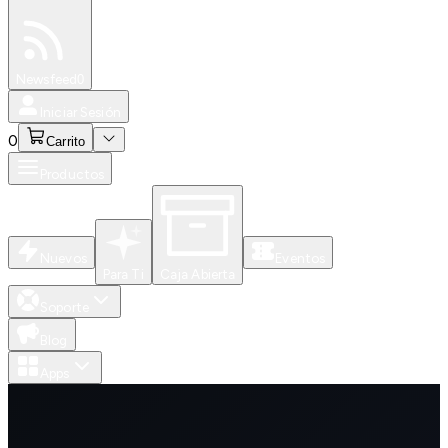
Especiales
Newsfeed
0
Iniciar Sesión
0
Carrito
Productos
Nuevos
Eventos
Para Ti
Caja Abierta
Soporte
Blog
Apps