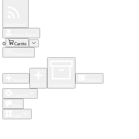
Especiales
Newsfeed
0
Iniciar Sesión
0
Carrito
Productos
Nuevos
Eventos
Para Ti
Caja Abierta
Soporte
Blog
Apps