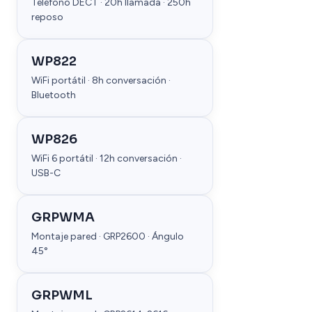
Teléfono DECT · 20h llamada · 250h
reposo
WP822
WiFi portátil · 8h conversación ·
Bluetooth
WP826
WiFi 6 portátil · 12h conversación ·
USB-C
GRPWMA
Montaje pared · GRP2600 · Ángulo
45°
GRPWML