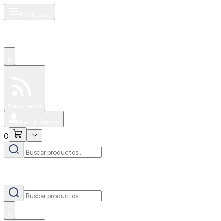
Productos
0
Especiales
Newsfeed
0
Iniciar Sesión
0
0