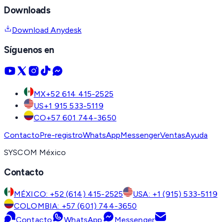
Downloads
Download Anydesk
Síguenos en
MX
+52 614 415-2525
US
+1 915 533-5119
CO
+57 601 744-3650
Contacto
Pre-registro
WhatsApp
Messenger
Ventas
Ayuda
SYSCOM México
Contacto
MÉXICO: +52 (614) 415-2525
USA: +1 (915) 533-5119
COLOMBIA: +57 (601) 744-3650
Contacto
WhatsApp
Messenger