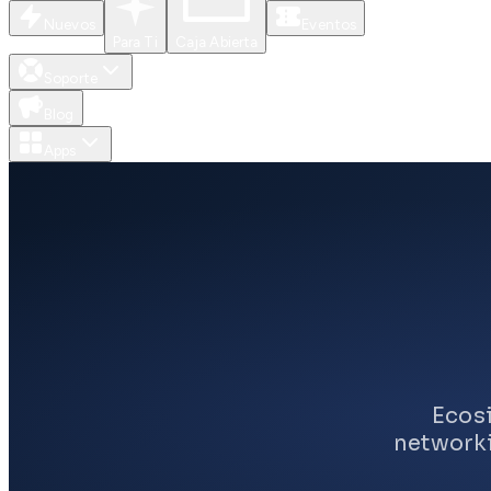
Nuevos
Eventos
Para Ti
Caja Abierta
Soporte
Blog
Apps
Ecos
networki