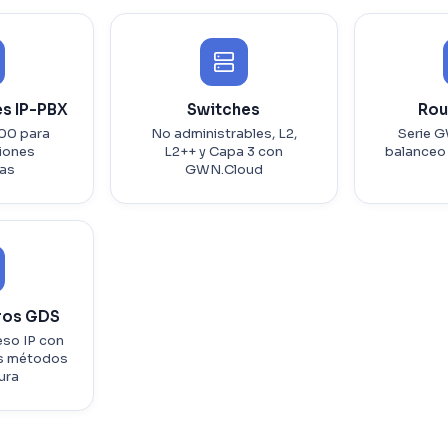
s IP-PBX
Switches
Rou
00 para
No administrables, L2,
Serie 
iones
L2++ y Capa 3 con
balanceo
das
GWN.Cloud
ros GDS
eso IP con
les métodos
ura