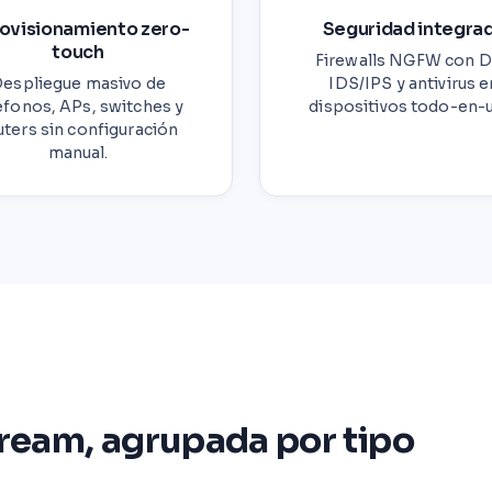
ovisionamiento zero-
Seguridad integra
touch
Firewalls NGFW con D
espliegue masivo de
IDS/IPS y antivirus e
éfonos, APs, switches y
dispositivos todo-en-
uters sin configuración
manual.
tream, agrupada por tipo