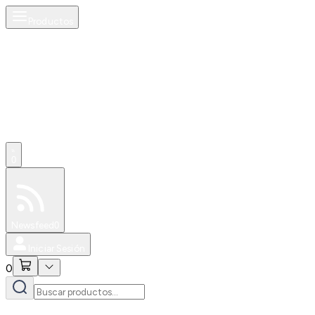
Productos
0
Especiales
Newsfeed
0
Iniciar Sesión
0