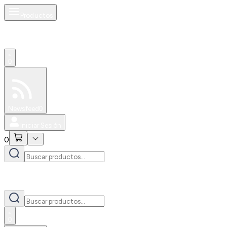
Productos
0
Especiales
Newsfeed
0
Iniciar Sesión
0
0