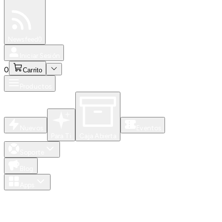
Especiales
Newsfeed
0
Iniciar Sesión
0
Carrito
Productos
Nuevos
Eventos
Para Ti
Caja Abierta
Soporte
Blog
Apps