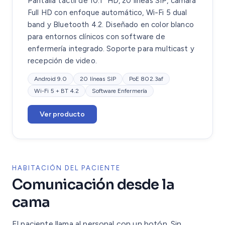
Pantalla táctil de 10.1" HD, 20 líneas SIP, cámara
Full HD con enfoque automático, Wi-Fi 5 dual
band y Bluetooth 4.2. Diseñado en color blanco
para entornos clínicos con software de
enfermería integrado. Soporte para multicast y
recepción de video.
Android 9.0
20 líneas SIP
PoE 802.3af
Wi-Fi 5 + BT 4.2
Software Enfermería
Ver producto
HABITACIÓN DEL PACIENTE
Comunicación desde la
cama
El paciente llama al personal con un botón. Sin