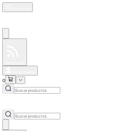
Productos
0
Especiales
Newsfeed
0
Iniciar Sesión
0
0