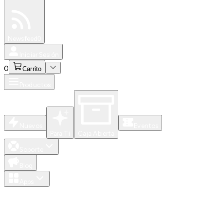
Especiales
Newsfeed
0
Iniciar Sesión
0
Carrito
Productos
Nuevos
Eventos
Para Ti
Caja Abierta
Soporte
Blog
Apps