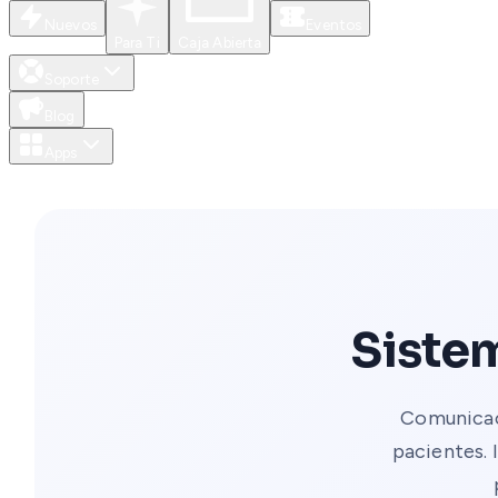
Nuevos
Eventos
Para Ti
Caja Abierta
Soporte
Blog
Apps
Sistem
Comunicac
pacientes. 