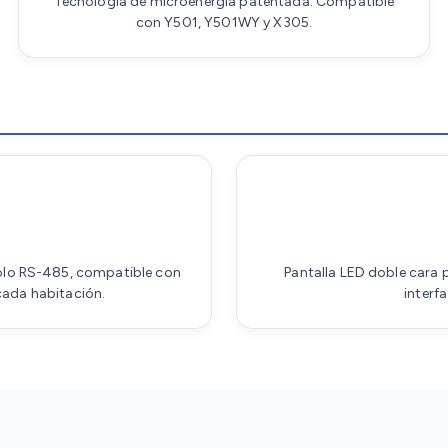
Tecnología de microenergía patentada. Compatible
con Y501, Y501WY y X305.
colo RS-485, compatible con
Pantalla LED doble cara p
cada habitación.
interfa