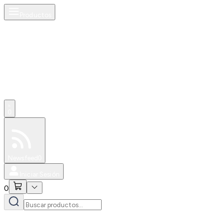
Productos
0
Especiales
Newsfeed
0
Iniciar Sesión
0