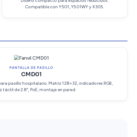
Diseño compacto para espacios reducidos.
Compatible con Y501, Y501WY y X305.
PANTALLA DE PASILLO
CMD01
ara pasillo hospitalario. Matriz 128×32, indicadores RGB,
z táctil de 2.8", PoE, montaje en pared.