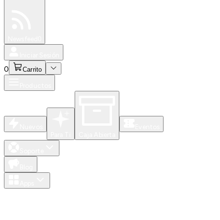
Especiales
Newsfeed
0
Iniciar Sesión
0
Carrito
Productos
Nuevos
Eventos
Para Ti
Caja Abierta
Soporte
Blog
Apps