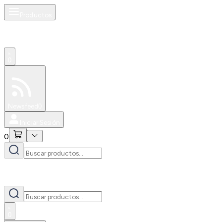
Productos
0
Especiales
Newsfeed
0
Iniciar Sesión
0
0