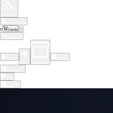
Especiales
Newsfeed
0
Iniciar Sesión
0
Carrito
Productos
Nuevos
Eventos
Para Ti
Caja Abierta
Soporte
Blog
Apps