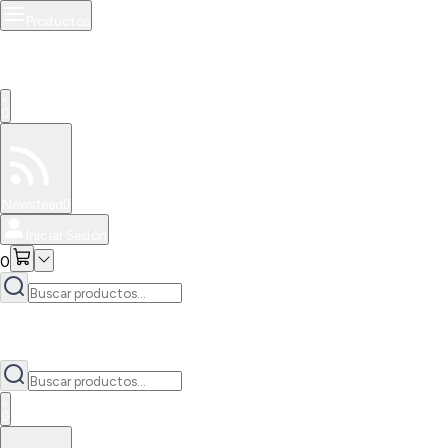
Productos
0
Especiales
Newsfeed
0
Iniciar Sesión
0
0