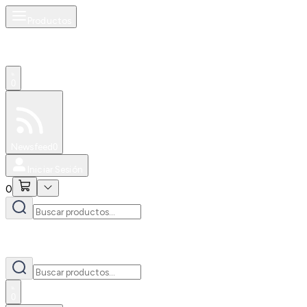
Productos
0
Especiales
Newsfeed
0
Iniciar Sesión
0
0