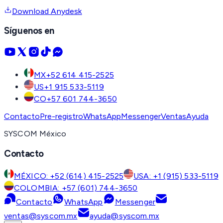
Download Anydesk
Síguenos en
MX
+52 614 415-2525
US
+1 915 533-5119
CO
+57 601 744-3650
Contacto
Pre-registro
WhatsApp
Messenger
Ventas
Ayuda
SYSCOM México
Contacto
MÉXICO: +52 (614) 415-2525
USA: +1 (915) 533-5119
COLOMBIA: +57 (601) 744-3650
Contacto
WhatsApp
Messenger
ventas@syscom.mx
ayuda@syscom.mx