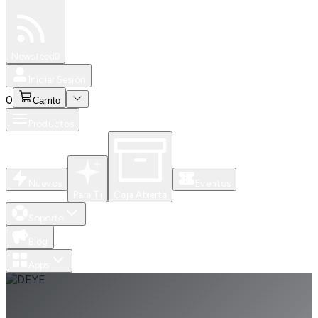
Especiales
Newsfeed
0
Iniciar Sesión
0
Carrito
Productos
Nuevos
Eventos
Para Ti
Caja Abierta
Soporte
Blog
Apps