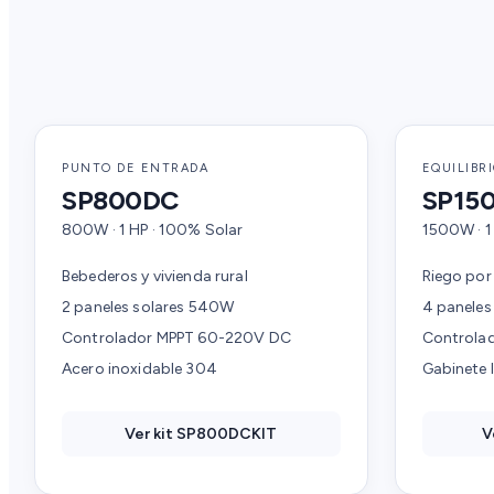
PUNTO DE ENTRADA
EQUILIBR
SP800DC
SP15
800W · 1 HP · 100% Solar
1500W · 1
Bebederos y vivienda rural
Riego por
2 paneles solares 540W
4 paneles
Controlador MPPT 60-220V DC
Controla
Acero inoxidable 304
Gabinete I
Ver kit SP800DCKIT
V