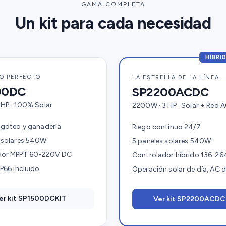
GAMA COMPLETA
Un kit para cada necesidad
HÍBRI
IO PERFECTO
LA ESTRELLA DE LA LÍNEA
00DC
SP2200ACDC
 HP · 100% Solar
2200W · 3 HP · Solar + Red 
 goteo y ganadería
Riego continuo 24/7
 solares 540W
5 paneles solares 540W
dor MPPT 60-220V DC
Controlador híbrido 136-2
P66 incluido
Operación solar de día, AC 
er kit SP1500DCKIT
Ver kit SP2200ACDC