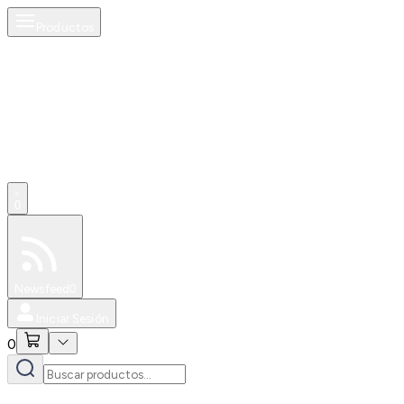
Productos
0
Especiales
Newsfeed
0
Iniciar Sesión
0