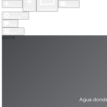
Nuevos
Eventos
Para Ti
Caja Abierta
Soporte
Blog
Apps
Agua donde 