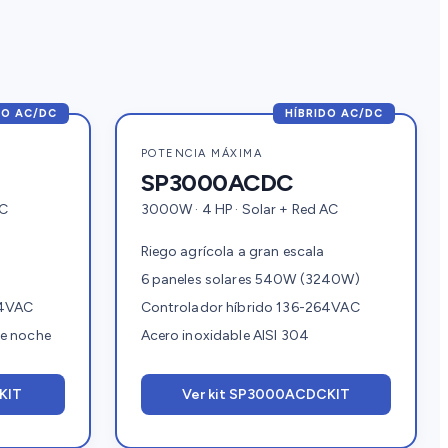
DO AC/DC
HÍBRIDO AC/DC
POTENCIA MÁXIMA
SP3000ACDC
AC
3000W · 4 HP · Solar + Red AC
Riego agrícola a gran escala
6 paneles solares 540W (3240W)
64VAC
Controlador híbrido 136-264VAC
de noche
Acero inoxidable AISI 304
KIT
Ver kit SP3000ACDCKIT