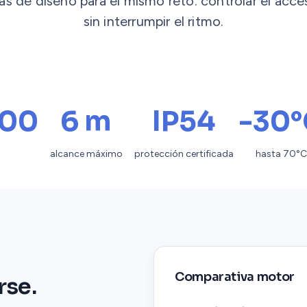
ías de diseño para el mismo reto: controlar el acce
sin interrumpir el ritmo.
000
6 m
IP54
-30°
alcance máximo
protección certificada
hasta 70°C
Comparativa motor
rse.