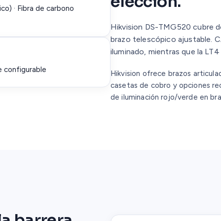
elección.
ico) · Fibra de carbono
Hikvision DS-TMG520 cubre de
brazo telescópico ajustable. 
iluminado, mientras que la L
e configurable
Hikvision ofrece brazos articul
casetas de cobro y opciones re
de iluminación rojo/verde en br
la barrera.