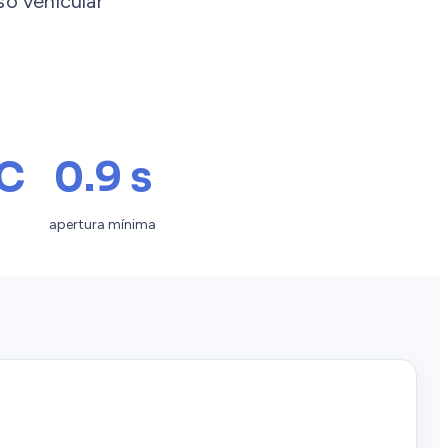
so vehicular
C
0.9 s
apertura mínima