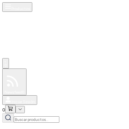
Productos
0
Especiales
Newsfeed
0
Iniciar Sesión
0