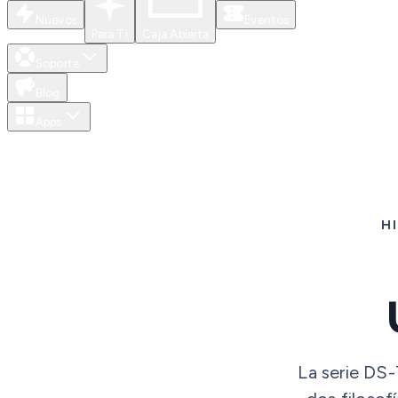
Nuevos
Eventos
Para Ti
Caja Abierta
Soporte
Blog
Apps
H
La serie DS