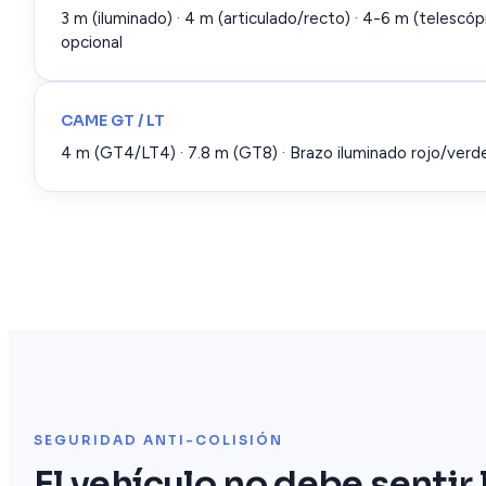
3 m (iluminado) · 4 m (articulado/recto) · 4-6 m (telescóp
opcional
CAME GT / LT
4 m (GT4/LT4) · 7.8 m (GT8) · Brazo iluminado rojo/verd
SEGURIDAD ANTI-COLISIÓN
El vehículo no debe sentir 