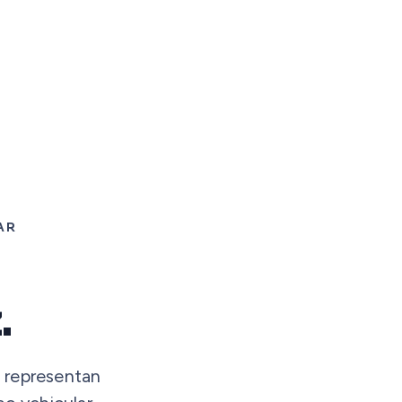
AR
.
 representan