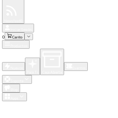
Especiales
Newsfeed
0
Iniciar Sesión
0
Carrito
Productos
Nuevos
Eventos
Para Ti
Caja Abierta
Soporte
Blog
Apps