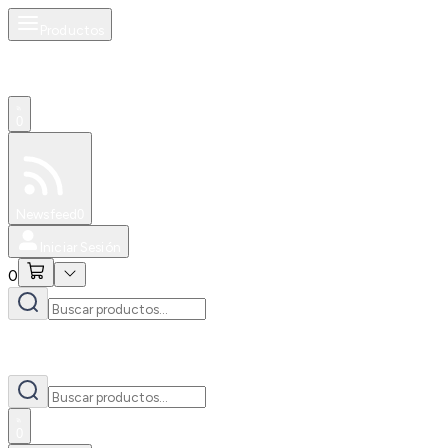
Productos
0
Especiales
Newsfeed
0
Iniciar Sesión
0
0