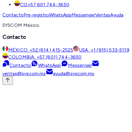
CO
+57 601 744-3650
Contacto
Pre-registro
WhatsApp
Messenger
Ventas
Ayuda
SYSCOM México
Contacto
MÉXICO: +52 (614) 415-2525
USA: +1 (915) 533-5119
COLOMBIA: +57 (601) 744-3650
Contacto
WhatsApp
Messenger
ventas@syscom.mx
ayuda@syscom.mx