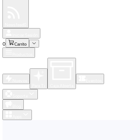
Especiales
Newsfeed
0
Iniciar Sesión
0
Carrito
Productos
Nuevos
Eventos
Para Ti
Caja Abierta
Soporte
Blog
Apps