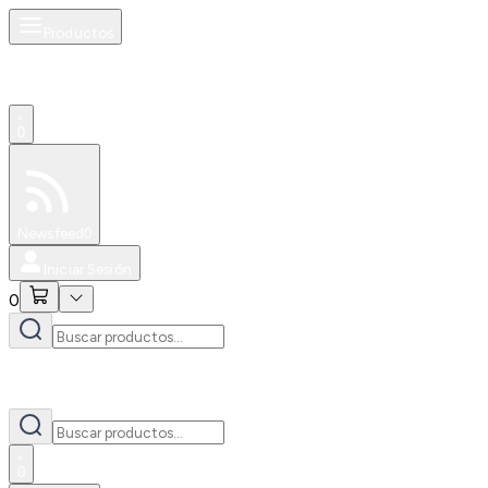
Productos
0
Especiales
Newsfeed
0
Iniciar Sesión
0
0