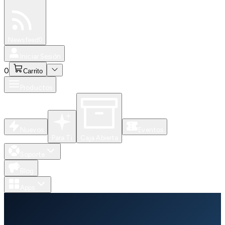
Especiales
Newsfeed
0
Iniciar Sesión
0
Carrito
Productos
Nuevos
Eventos
Para Ti
Caja Abierta
Soporte
Blog
Apps