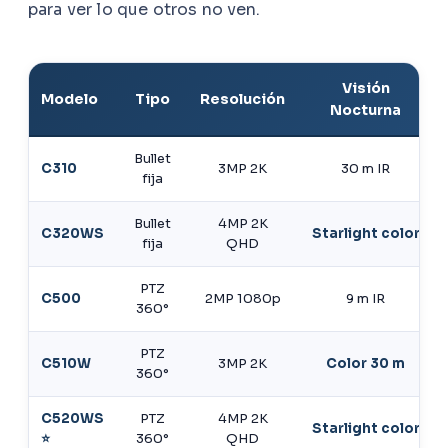
para ver lo que otros no ven.
Visión
Modelo
Tipo
Resolución
Nocturna
Bullet
C310
3MP 2K
30 m IR
fija
Bullet
4MP 2K
C320WS
Starlight color
fija
QHD
PTZ
C500
2MP 1080p
9 m IR
360°
PTZ
C510W
3MP 2K
Color 30 m
360°
C520WS
PTZ
4MP 2K
Starlight color
⭐
360°
QHD