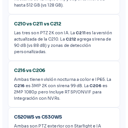
hasta 512 GB (vs 128 GB).
C210 vs C211 vs C212
Las tres son PTZ 2K con IA. La
C211
es la versión
actualizada de la C210. La
C212
agrega sirena de
90 dB (vs 88 dB) y zonas de detección
personalizadas.
C216 vs C206
Ambas tienen visión nocturna a color e IP65. La
C216
es 3MP 2K con sirena 99 dB. La
C206
es
2MP 1080p pero incluye RTSP/ONVIF para
integración con NVRs.
C520WS vs C530WS
Ambas son PTZ exterior con Starlight e IA