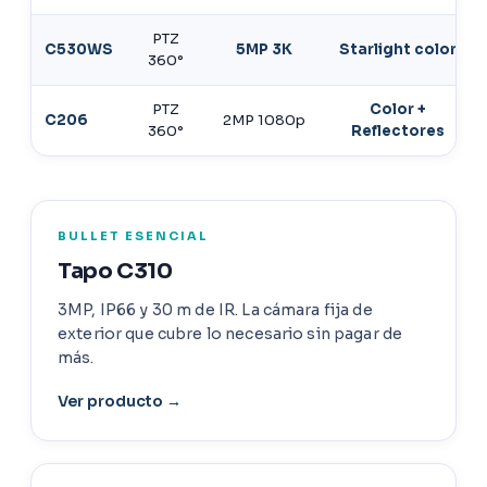
PTZ
C530WS
5MP 3K
Starlight color
360°
PTZ
Color +
C206
2MP 1080p
360°
Reflectores
BULLET ESENCIAL
Tapo C310
3MP, IP66 y 30 m de IR. La cámara fija de
exterior que cubre lo necesario sin pagar de
más.
Ver producto →