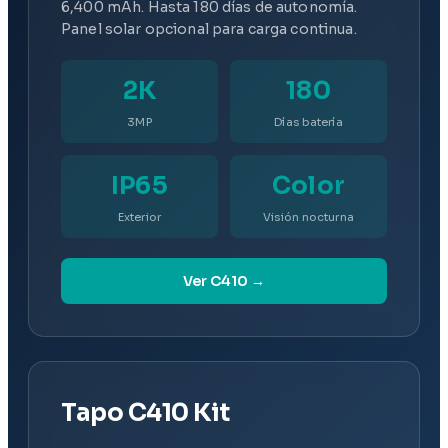
6,400 mAh. Hasta 180 días de autonomía.
Panel solar opcional para carga continua.
2K
180
3MP
Días batería
IP65
Color
Exterior
Visión nocturna
Ver C410 →
Tapo C410 Kit