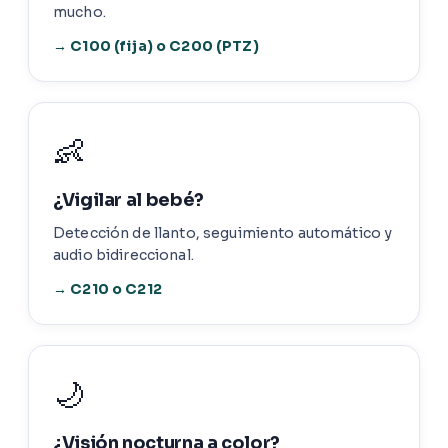
mucho.
→ C100 (fija) o C200 (PTZ)
👶
¿Vigilar al bebé?
Detección de llanto, seguimiento automático y
audio bidireccional.
→ C210 o C212
🌙
¿Visión nocturna a color?