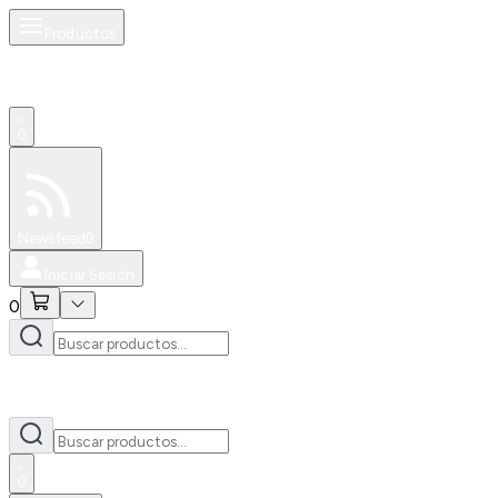
Productos
0
Especiales
Newsfeed
0
Iniciar Sesión
0
0