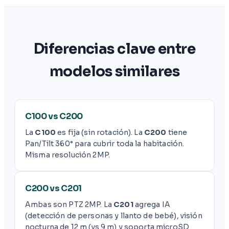
Diferencias clave entre
modelos similares
C100 vs C200
La
C100
es fija (sin rotación). La
C200
tiene
Pan/Tilt 360° para cubrir toda la habitación.
Misma resolución 2MP.
C200 vs C201
Ambas son PTZ 2MP. La
C201
agrega IA
(detección de personas y llanto de bebé), visión
nocturna de 12 m (vs 9 m) y soporta microSD