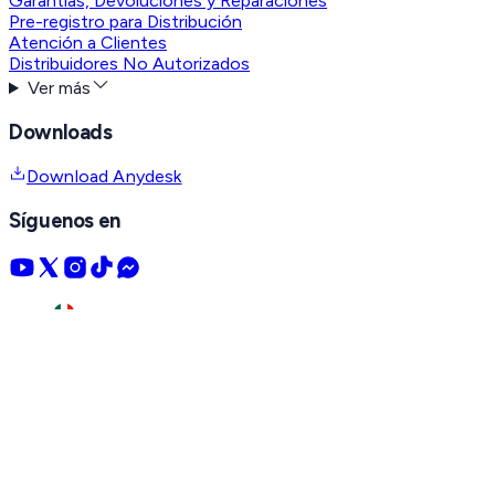
Garantías, Devoluciones y Reparaciones
Pre-registro para Distribución
Atención a Clientes
Distribuidores No Autorizados
Ver más
Downloads
Download Anydesk
Síguenos en
MX
+52 614 415-2525
US
+1 915 533-5119
CO
+57 601 744-3650
Contacto
Pre-registro
WhatsApp
Messenger
Ventas
Ayuda
SYSCOM México
Contacto