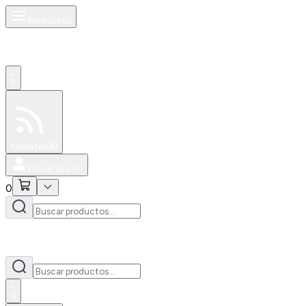
Productos
0
Especiales
Newsfeed
0
Iniciar Sesión
0
0