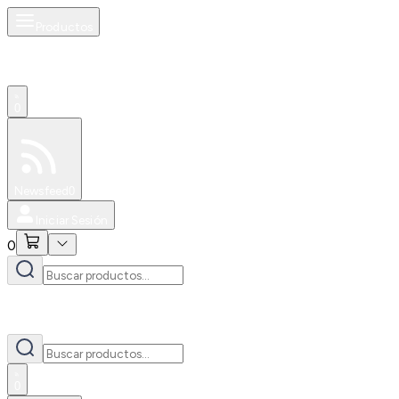
Productos
0
Especiales
Newsfeed
0
Iniciar Sesión
0
0