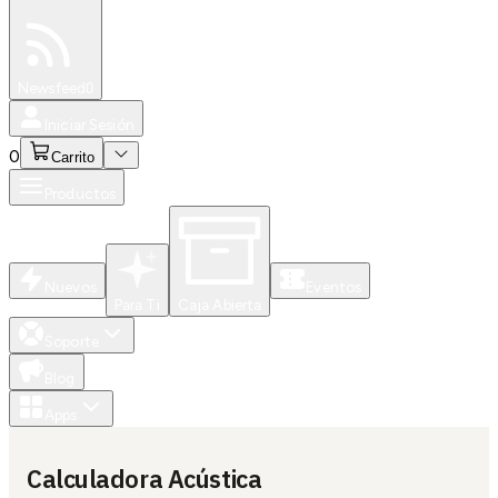
Especiales
Newsfeed
0
Iniciar Sesión
0
Carrito
Productos
Nuevos
Eventos
Para Ti
Caja Abierta
Soporte
Blog
Apps
Calculadora Acústica