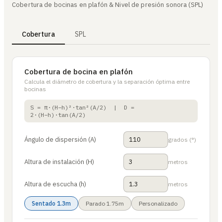
Cobertura de bocinas en plafón & Nivel de presión sonora (SPL)
Cobertura
SPL
Cobertura de bocina en plafón
Calcula el diámetro de cobertura y la separación óptima entre
bocinas
S = π·(H−h)²·tan²(A/2) | D =
2·(H−h)·tan(A/2)
Ángulo de dispersión (A)
grados (°)
Altura de instalación (H)
metros
Altura de escucha (h)
metros
Sentado 1.3m
Parado 1.75m
Personalizado