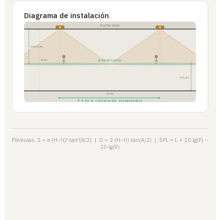
Diagrama de instalación
PLAFÓN / TECHO
H−h=1.7m
H=3m
PLANO DE ESCUCHA
h=1.3m
PISO
≈ 4.86 m (separación recomendada)
Fórmulas: S = π·(H−h)²·tan²(A/2) | D = 2·(H−h)·tan(A/2) | SPL = L + 10·lg(P) −
20·lg(R)