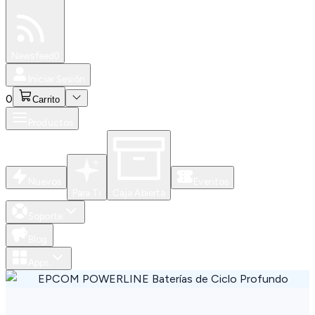
Especiales
Newsfeed
0
Iniciar Sesión
0
Carrito
Productos
Nuevos
Eventos
Para Ti
Caja Abierta
Soporte
Blog
Apps