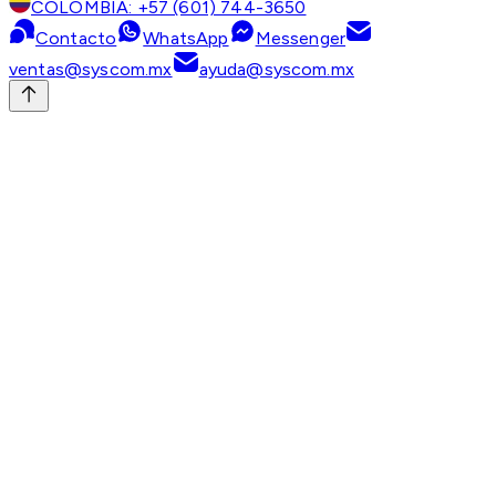
COLOMBIA: +57 (601) 744-3650
Contacto
WhatsApp
Messenger
ventas@syscom.mx
ayuda@syscom.mx