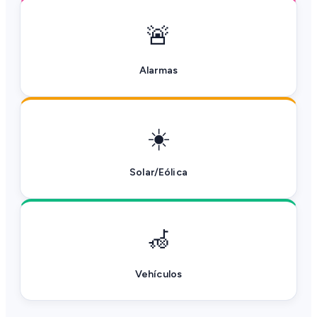
🚨
Alarmas
☀️
Solar/Eólica
🦽
Vehículos