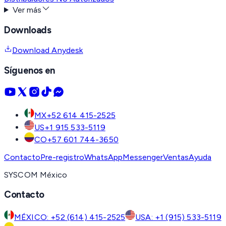
Ver más
Downloads
Download Anydesk
Síguenos en
MX
+52 614 415-2525
US
+1 915 533-5119
CO
+57 601 744-3650
Contacto
Pre-registro
WhatsApp
Messenger
Ventas
Ayuda
SYSCOM México
Contacto
MÉXICO: +52 (614) 415-2525
USA: +1 (915) 533-5119