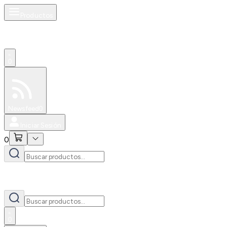
Productos
0
Especiales
Newsfeed
0
Iniciar Sesión
0
0