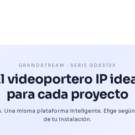
GRANDSTREAM · SERIE GDS372X
l videoportero IP ide
para cada proyecto
. Una misma plataforma inteligente. Elige según
de tu instalación.