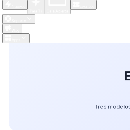
Nuevos
Eventos
Para Ti
Caja Abierta
Soporte
Blog
Apps
E
Tres modelos