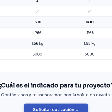
2
1
✅
✅
IK10
IK10
IP66
IP66
1.56 kg
1.55 kg
5000
5000
¿Cuál es el indicado para tu proyecto
Contáctanos y te asesoramos con la solución exacta.
Solicitar cotización →