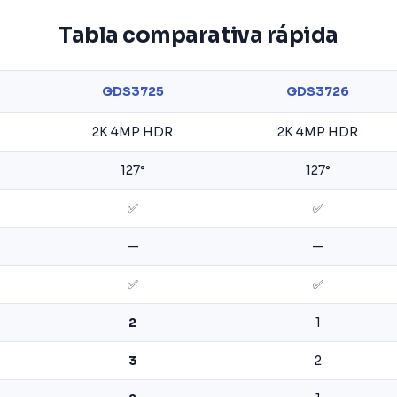
Tabla comparativa rápida
GDS3725
GDS3726
2K 4MP HDR
2K 4MP HDR
127°
127°
✅
✅
—
—
✅
✅
2
1
3
2