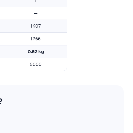
1
—
IK07
IP66
0.52 kg
5000
?