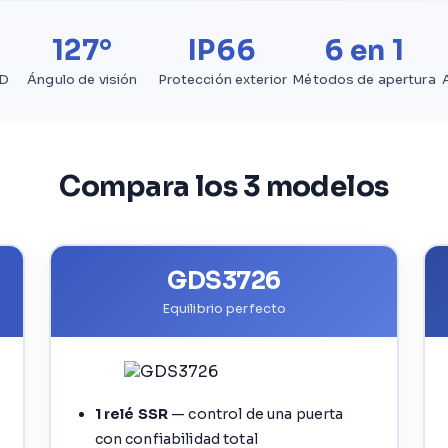
127°
IP66
6 en 1
HD
Ángulo de visión
Protección exterior
Métodos de apertura
Compara los 3 modelos
GDS3726
Equilibrio perfecto
1 relé SSR
— control de una puerta
con confiabilidad total