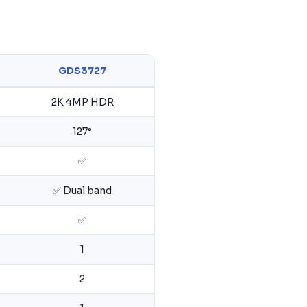
GDS3727
2K 4MP HDR
127°
✅
✅ Dual band
✅
1
2