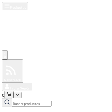
Productos
0
Especiales
Newsfeed
0
Iniciar Sesión
0