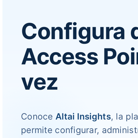
Configura 
Access Poi
vez
Conoce
Altai Insights
, la p
permite configurar, adminis