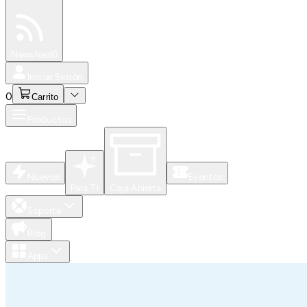
Especiales
Newsfeed
0
Iniciar Sesión
0
Carrito
Productos
Nuevos
Eventos
Para Ti
Caja Abierta
Soporte
Blog
Apps