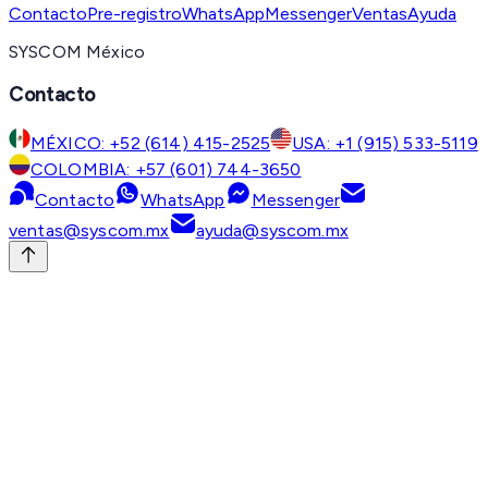
Contacto
Pre-registro
WhatsApp
Messenger
Ventas
Ayuda
SYSCOM México
Contacto
MÉXICO: +52 (614) 415-2525
USA: +1 (915) 533-5119
COLOMBIA: +57 (601) 744-3650
Contacto
WhatsApp
Messenger
ventas@syscom.mx
ayuda@syscom.mx