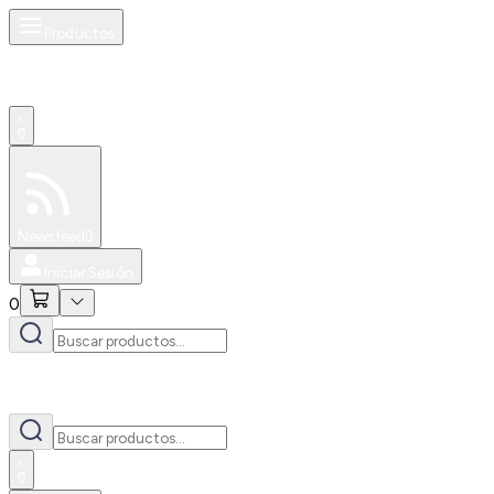
Productos
0
Especiales
Newsfeed
0
Iniciar Sesión
0
0