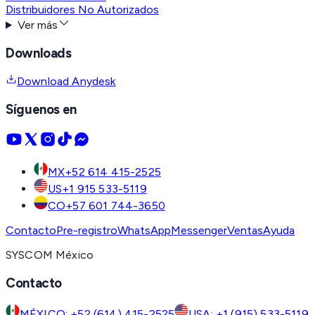
Distribuidores No Autorizados
Ver más
Downloads
Download Anydesk
Síguenos en
MX
+52 614 415-2525
US
+1 915 533-5119
CO
+57 601 744-3650
Contacto
Pre-registro
WhatsApp
Messenger
Ventas
Ayuda
SYSCOM México
Contacto
MÉXICO: +52 (614) 415-2525
USA: +1 (915) 533-5119