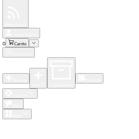
Especiales
Newsfeed
0
Iniciar Sesión
0
Carrito
Productos
Nuevos
Eventos
Para Ti
Caja Abierta
Soporte
Blog
Apps