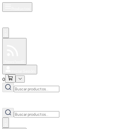
Productos
0
Especiales
Newsfeed
0
Iniciar Sesión
0
0