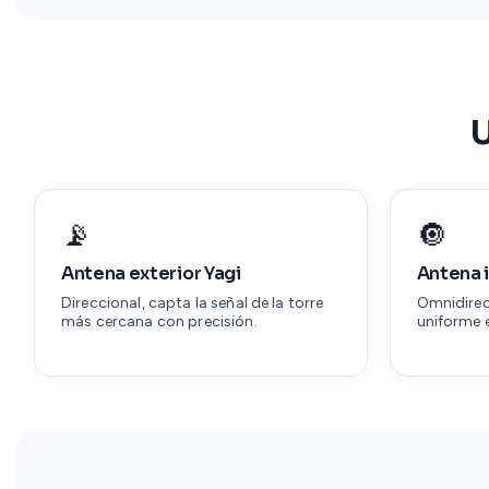
U
📡
🔘
Antena exterior Yagi
Antena 
Direccional, capta la señal de la torre
Omnidirec
más cercana con precisión.
uniforme e