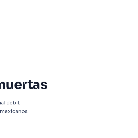
 muertas
l débil.
 mexicanos.