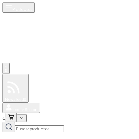
Productos
0
Especiales
Newsfeed
0
Iniciar Sesión
0