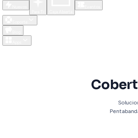
Nuevos
Eventos
Para Ti
Caja Abierta
Soporte
Blog
Apps
Cobertu
Solucio
Pentabanda