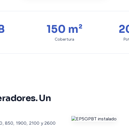
B
150 m²
2
Cobertura
Po
eradores. Un
0, 850, 1900, 2100 y 2600