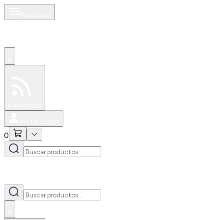
Productos
0
Especiales
Newsfeed
0
Iniciar Sesión
0
0