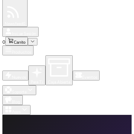
Especiales
Newsfeed
0
Iniciar Sesión
0
Carrito
Productos
Nuevos
Eventos
Para Ti
Caja Abierta
Soporte
Blog
Apps