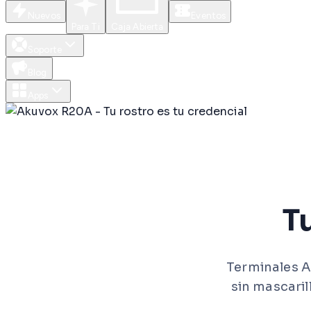
Nuevos
Eventos
Para Ti
Caja Abierta
Soporte
Blog
Apps
T
Terminales A
sin mascaril