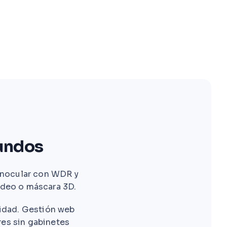
undos
binocular con WDR y
video o máscara 3D.
midad. Gestión web
res sin gabinetes