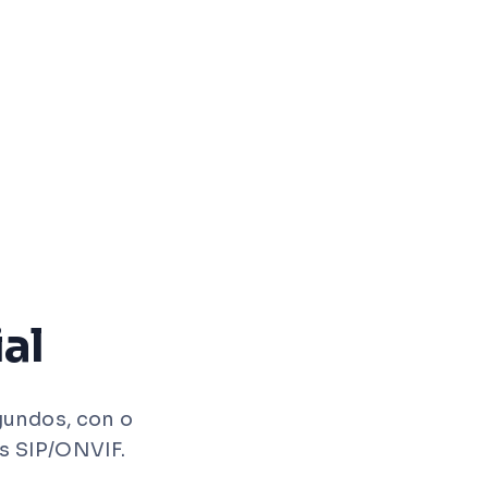
al
gundos, con o
os SIP/ONVIF.