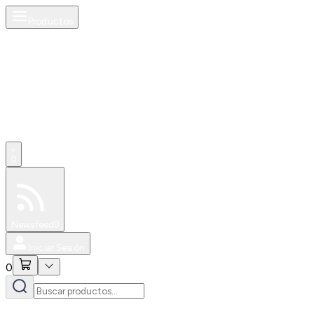
Productos
0
Especiales
Newsfeed
0
Iniciar Sesión
0