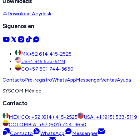
Downloads
Download Anydesk
Síguenos en
MX
+52 614 415-2525
US
+1 915 533-5119
CO
+57 601 744-3650
Contacto
Pre-registro
WhatsApp
Messenger
Ventas
Ayuda
SYSCOM México
Contacto
MÉXICO: +52 (614) 415-2525
USA: +1 (915) 533-5119
COLOMBIA: +57 (601) 744-3650
Contacto
WhatsApp
Messenger