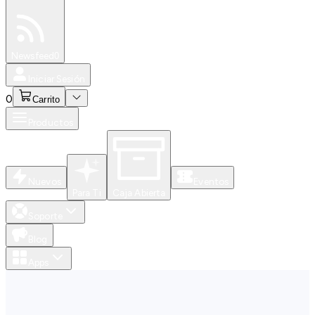
Especiales
Newsfeed
0
Iniciar Sesión
0
Carrito
Productos
Nuevos
Eventos
Para Ti
Caja Abierta
Soporte
Blog
Apps