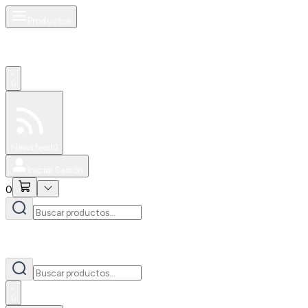
Productos
0
Especiales
Newsfeed
0
Iniciar Sesión
0
0