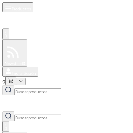
Productos
0
Especiales
Newsfeed
0
Iniciar Sesión
0
0