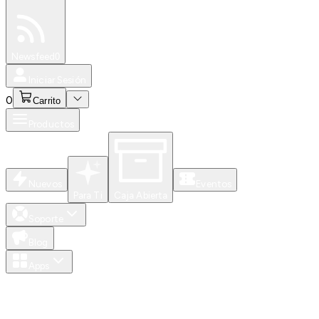
Especiales
Newsfeed
0
Iniciar Sesión
0
Carrito
Productos
Nuevos
Eventos
Para Ti
Caja Abierta
Soporte
Blog
Apps