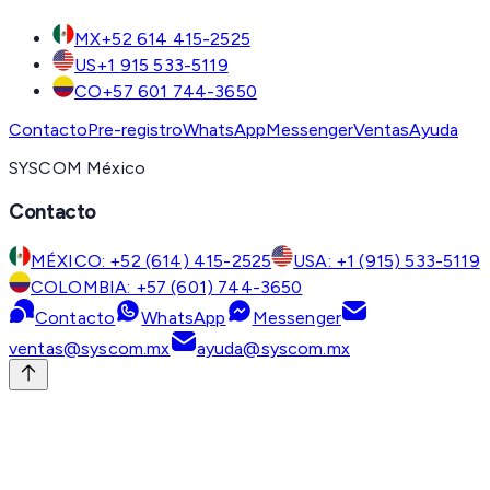
MX
+52 614 415-2525
US
+1 915 533-5119
CO
+57 601 744-3650
Contacto
Pre-registro
WhatsApp
Messenger
Ventas
Ayuda
SYSCOM México
Contacto
MÉXICO: +52 (614) 415-2525
USA: +1 (915) 533-5119
COLOMBIA: +57 (601) 744-3650
Contacto
WhatsApp
Messenger
ventas@syscom.mx
ayuda@syscom.mx