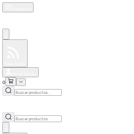
Productos
0
Especiales
Newsfeed
0
Iniciar Sesión
0
0