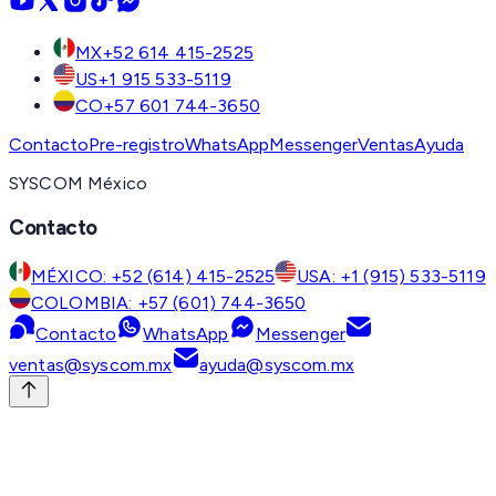
MX
+52 614 415-2525
US
+1 915 533-5119
CO
+57 601 744-3650
Contacto
Pre-registro
WhatsApp
Messenger
Ventas
Ayuda
SYSCOM México
Contacto
MÉXICO: +52 (614) 415-2525
USA: +1 (915) 533-5119
COLOMBIA: +57 (601) 744-3650
Contacto
WhatsApp
Messenger
ventas@syscom.mx
ayuda@syscom.mx