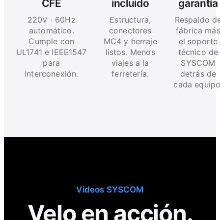
CFE
incluido
garantía
220V · 60Hz
Estructura,
Respaldo d
automático.
conectores
fábrica má
Cumple con
MC4 y herraje
el soporte
UL1741 e IEEE1547
listos. Menos
técnico de
para
viajes a la
SYSCOM
interconexión.
ferretería.
detrás de
cada equipo
Videos SYSCOM
Velo en acción.