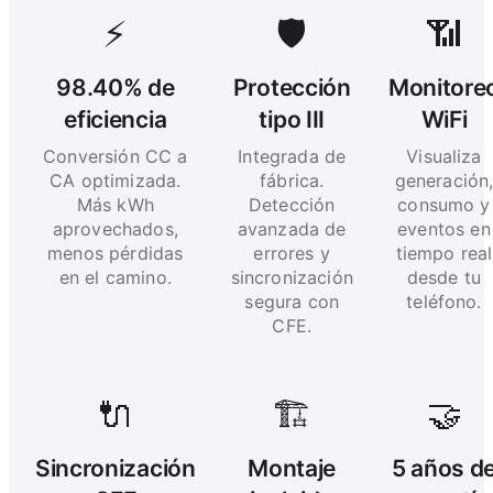
⚡
🛡️
📶
98.40% de
Protección
Monitore
eficiencia
tipo III
WiFi
Conversión CC a
Integrada de
Visualiza
CA optimizada.
fábrica.
generación
Más kWh
Detección
consumo y
aprovechados,
avanzada de
eventos en
menos pérdidas
errores y
tiempo real
en el camino.
sincronización
desde tu
segura con
teléfono.
CFE.
🔌
🏗️
🤝
Sincronización
Montaje
5 años d