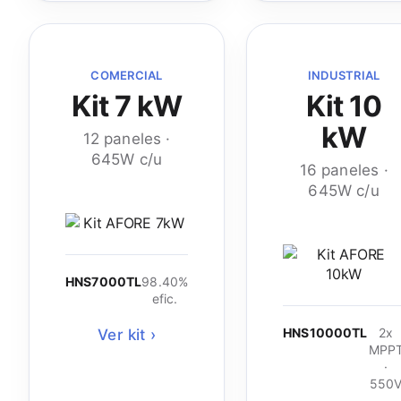
COMERCIAL
INDUSTRIAL
Kit 7 kW
Kit 10
kW
12 paneles ·
645W c/u
16 paneles ·
645W c/u
HNS7000TL
98.40%
efic.
HNS10000TL
2x
Ver kit ›
MPP
·
550