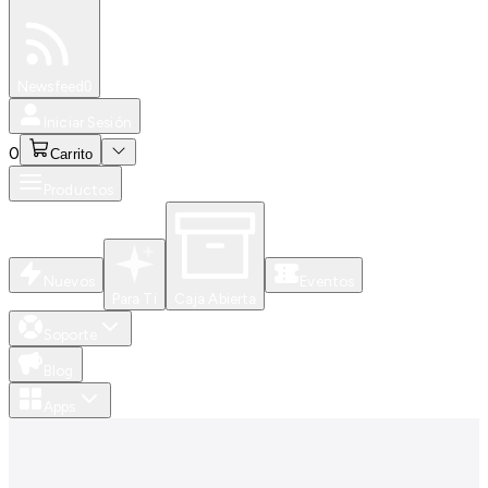
Especiales
Newsfeed
0
Iniciar Sesión
0
Carrito
Productos
Nuevos
Eventos
Para Ti
Caja Abierta
Soporte
Blog
Apps