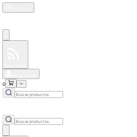
Productos
0
Especiales
Newsfeed
0
Iniciar Sesión
0
0