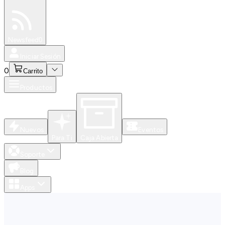
Especiales
Newsfeed
0
Iniciar Sesión
0
Carrito
Productos
Nuevos
Eventos
Para Ti
Caja Abierta
Soporte
Blog
Apps