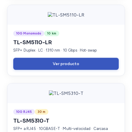
10G Monomodo
10 km
TL-SM5110-LR
SFP+ Duplex · LC · 1310 nm · 10 Gbps · Hot-swap
Ver producto
10G RJ45
30 m
TL-SM5310-T
SFP+ a RJ45 · 10GBASE-T · Multi-velocidad · Carcasa