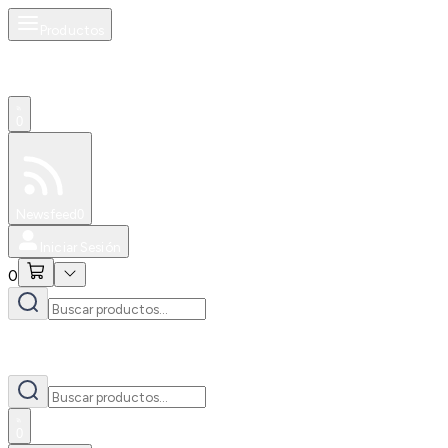
Productos
0
Especiales
Newsfeed
0
Iniciar Sesión
0
0