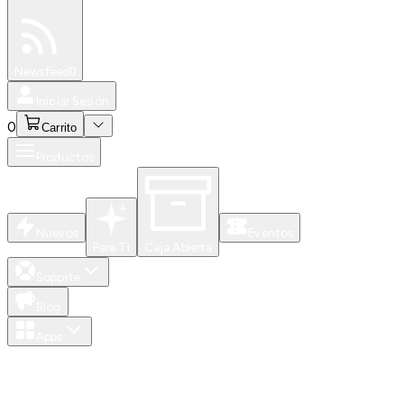
Especiales
Newsfeed
0
Iniciar Sesión
0
Carrito
Productos
Nuevos
Eventos
Para Ti
Caja Abierta
Soporte
Blog
Apps