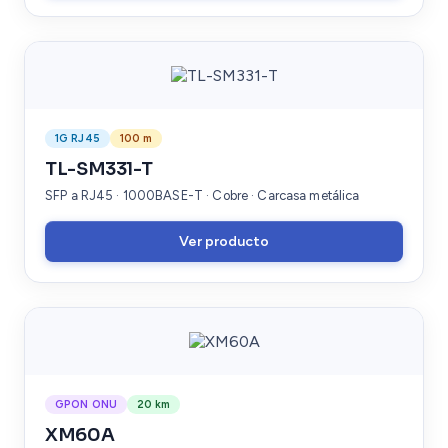
1G RJ45
100 m
TL-SM331-T
SFP a RJ45 · 1000BASE-T · Cobre · Carcasa metálica
Ver producto
GPON ONU
20 km
XM60A