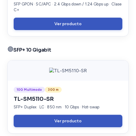
SFP GPON · SC/APC · 2.4 Gbps down / 1.24 Gbps up · Clase
C+
Ver producto
🟣
SFP+ 10 Gigabit
10G Multimodo
300 m
TL-SM5110-SR
SFP+ Duplex · LC · 850 nm · 10 Gbps · Hot-swap
Ver producto