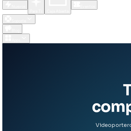
Nuevos
Eventos
Para Ti
Caja Abierta
Soporte
Blog
Apps
T
comp
Videoportero