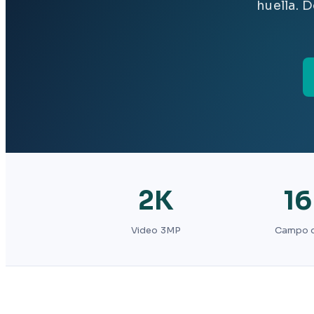
huella. 
2K
16
Video 3MP
Campo d