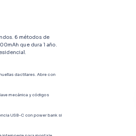
gundos. 6 métodos de
7800mAh que dura 1 año.
esidencial.
uellas dactilares. Abre con
 llave mecánica y códigos
encia USB-C con power bank si
 a intemperie para montaje