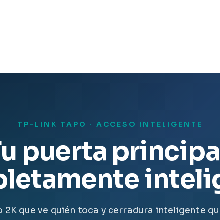
TP-LINK TAPO · ACCESO INTELIGENTE
u puerta principa
letamente inteli
 2K que ve quién toca y cerradura inteligente qu