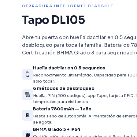
CERRADURA INTELIGENTE DEADBOLT
Tapo DL105
Abre tu puerta con huella dactilar en 0.5 se
desbloqueo para toda la familia. Batería de 
Certificación BHMA Grado 3 para seguridad r
Huella dactilar en 0.5 segundos
👆
Reconocimiento ultrarrápido. Capacidad para 100 h
solo tocar.
6 métodos de desbloqueo
🔢
Huella, PIN (200 códigos), app Tapo, tarjeta RFID,
temporales para visitantes.
Batería 7800mAh — 1 año
🔋
Hasta 1 año de autonomía. Alimentación de emerg
se agota.
BHMA Grado 3 + IP54
🛡️
Certificación de seguridad residencial. Resistente