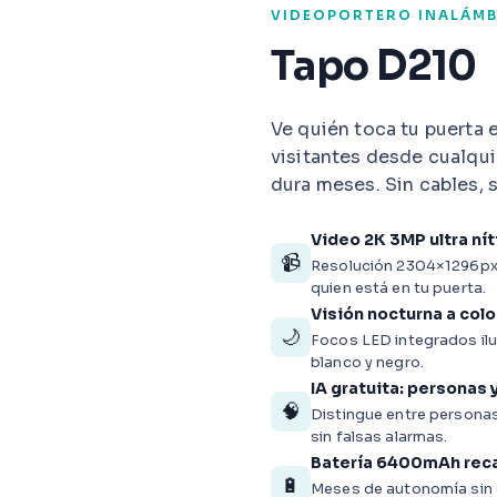
VIDEOPORTERO INALÁM
Tapo D210
Ve quién toca tu puerta 
visitantes desde cualqu
dura meses. Sin cables, 
Video 2K 3MP ultra ní
📹
Resolución 2304×1296px 
quien está en tu puerta.
Visión nocturna a colo
🌙
Focos LED integrados ilu
blanco y negro.
IA gratuita: personas 
🧠
Distingue entre personas,
sin falsas alarmas.
Batería 6400mAh rec
🔋
Meses de autonomía sin c