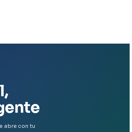
l,
gente
e abre con tu