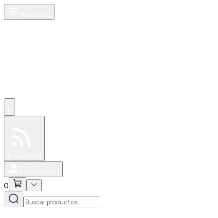
Productos
0
Especiales
Newsfeed
0
Iniciar Sesión
0