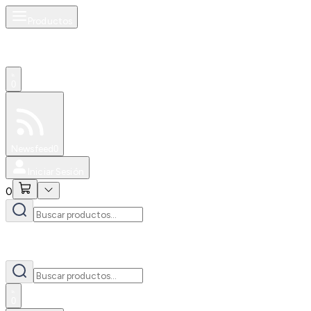
Productos
0
Especiales
Newsfeed
0
Iniciar Sesión
0
0