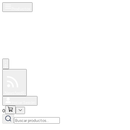
Productos
0
Especiales
Newsfeed
0
Iniciar Sesión
0