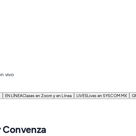
en vivo
N
EN LÍNEA
Clases en Zoom y en Línea
LIVES
Lives en SYSCOM.MX
G
y Convenza