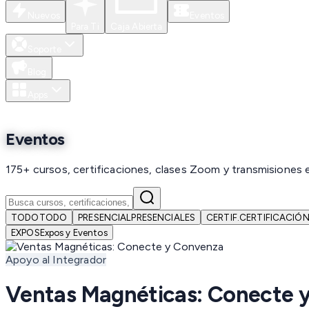
Nuevos
Eventos
Para Ti
Caja Abierta
Soporte
Blog
Apps
Eventos
175+ cursos, certificaciones, clases Zoom y transmisiones 
TODO
TODO
PRESENCIAL
PRESENCIALES
CERTIF.
CERTIFICACIÓ
EXPOS
Expos y Eventos
Apoyo al Integrador
Ventas Magnéticas: Conecte 