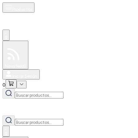
Productos
0
Especiales
Newsfeed
0
Iniciar Sesión
0
0