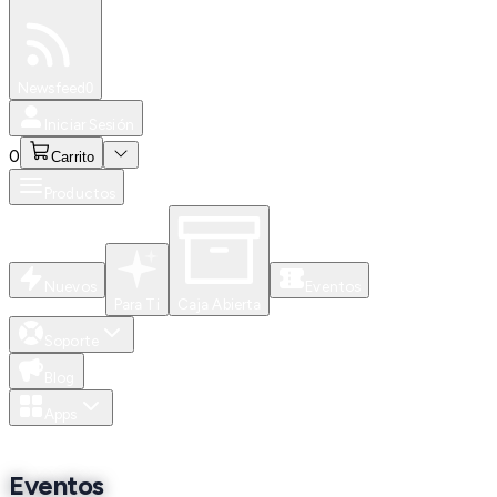
Especiales
Newsfeed
0
Iniciar Sesión
0
Carrito
Productos
Nuevos
Eventos
Para Ti
Caja Abierta
Soporte
Blog
Apps
Eventos