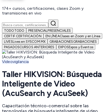
174+ cursos, certificaciones, clases Zoom y
transmisiones en vivo
TODO
TODO
PRESENCIAL
PRESENCIALES
CERTIF.
CERTIFICACIÓN
EN LÍNEA
Clases en Zoom y en Línea
LIVES
Lives en SYSCOM.MX
GRABACIONES
GRABACIONES
PASADOS
CURSOS ANTERIORES
EXPOS
Expos y Eventos
Videovigilancia
Taller HIKVISION: Búsqueda
Inteligente de Video
(AcuSearch y AcuSeek)
Capacitación técnico-comercial sobre las
tecnologías de búsqueda inteligente de video