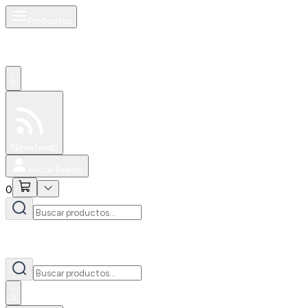
Productos
0
Especiales
Newsfeed
0
Iniciar Sesión
0
0