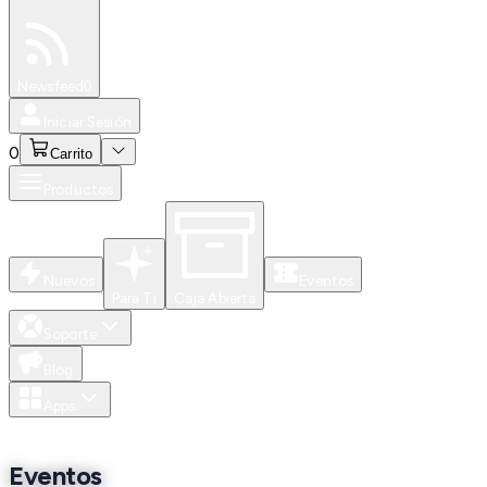
Especiales
Newsfeed
0
Iniciar Sesión
0
Carrito
Productos
Nuevos
Eventos
Para Ti
Caja Abierta
Soporte
Blog
Apps
Eventos