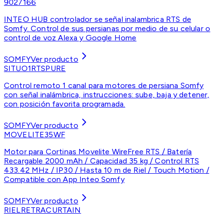
9027166
INTEO HUB controlador se señal inalambrica RTS de
Somfy. Control de sus persianas por medio de su celular o
control de voz Alexa y Google Home
SOMFY
Ver producto
SITUO1RTSPURE
Control remoto 1 canal para motores de persiana Somfy
con señal inalámbrica, instrucciones: sube, baja y detener,
con posición favorita programada.
SOMFY
Ver producto
MOVELITE35WF
Motor para Cortinas Movelite WireFree RTS / Batería
Recargable 2000 mAh / Capacidad 35 kg / Control RTS
433.42 MHz / IP30 / Hasta 10 m de Riel / Touch Motion /
Compatible con App Inteo Somfy
SOMFY
Ver producto
RIELRETRACURTAIN