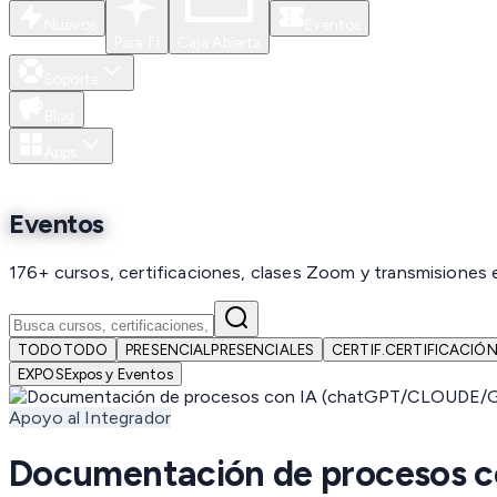
Nuevos
Eventos
Para Ti
Caja Abierta
Soporte
Blog
Apps
Eventos
176+ cursos, certificaciones, clases Zoom y transmisiones 
TODO
TODO
PRESENCIAL
PRESENCIALES
CERTIF.
CERTIFICACIÓ
EXPOS
Expos y Eventos
Apoyo al Integrador
Documentación de procesos co