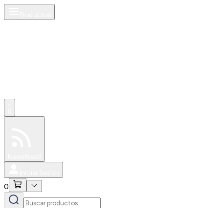
Productos
0
Especiales
Newsfeed
0
Iniciar Sesión
0