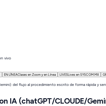
en vivo
N
EN LÍNEA
Clases en Zoom y en Línea
LIVES
Lives en SYSCOM.MX
G
n IA (chatGPT/CLOUDE/Gemini):