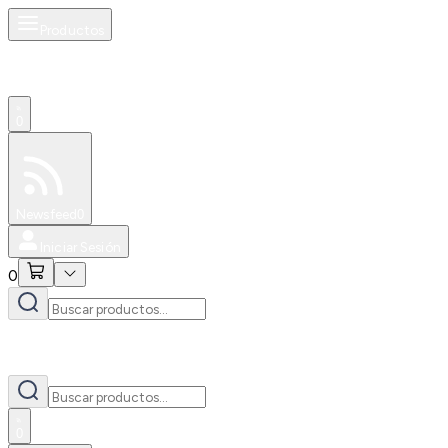
Productos
0
Especiales
Newsfeed
0
Iniciar Sesión
0
0