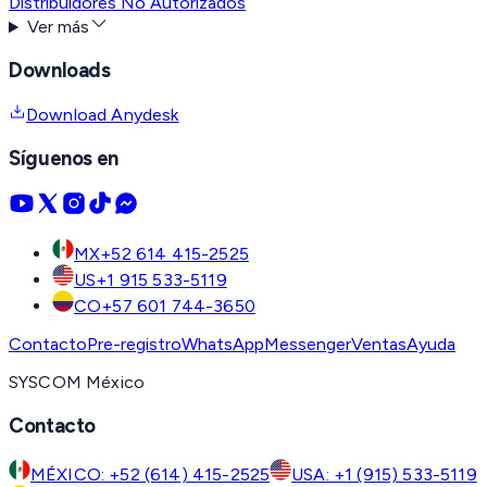
Distribuidores No Autorizados
Ver más
Downloads
Download Anydesk
Síguenos en
MX
+52 614 415-2525
US
+1 915 533-5119
CO
+57 601 744-3650
Contacto
Pre-registro
WhatsApp
Messenger
Ventas
Ayuda
SYSCOM México
Contacto
MÉXICO: +52 (614) 415-2525
USA: +1 (915) 533-5119