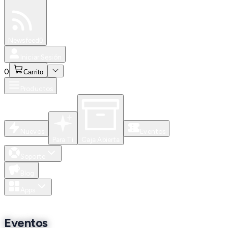
Especiales
Newsfeed
0
Iniciar Sesión
0
Carrito
Productos
Nuevos
Eventos
Para Ti
Caja Abierta
Soporte
Blog
Apps
Eventos