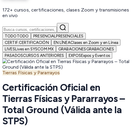
172+ cursos, certificaciones, clases Zoom y transmisiones
en vivo
TODO
TODO
PRESENCIAL
PRESENCIALES
CERTIF.
CERTIFICACIÓN
EN LÍNEA
Clases en Zoom y en Línea
LIVES
Lives en SYSCOM.MX
GRABACIONES
GRABACIONES
PASADOS
CURSOS ANTERIORES
EXPOS
Expos y Eventos
Tierras Físicas y Pararrayos
Certificación Oficial en
Tierras Físicas y Pararrayos –
Total Ground (Válida ante la
STPS)