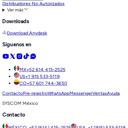
Distribuidores No Autorizados
Ver más
Downloads
Download Anydesk
Síguenos en
MX
+52 614 415-2525
US
+1 915 533-5119
CO
+57 601 744-3650
Contacto
Pre-registro
WhatsApp
Messenger
Ventas
Ayuda
SYSCOM México
Contacto
MÉXICO: +52 (614) 415-2525
USA: +1 (915) 533-5119