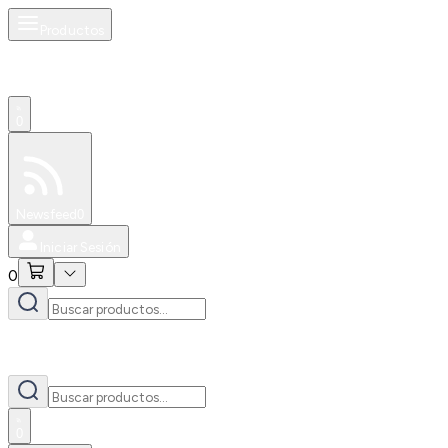
Productos
0
Especiales
Newsfeed
0
Iniciar Sesión
0
0