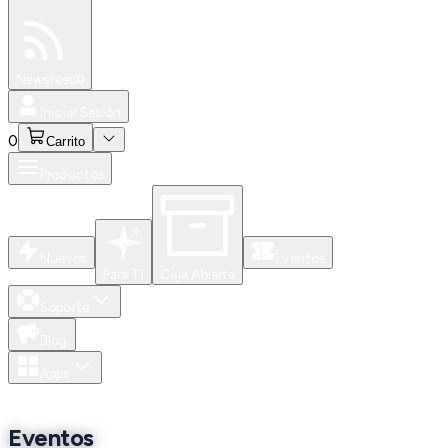
Especiales
Newsfeed
0
Iniciar Sesión
0
Carrito
Productos
Nuevos
Eventos
Para Ti
Caja Abierta
Soporte
Blog
Apps
Eventos