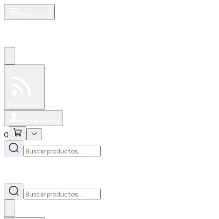
Productos
0
Especiales
Newsfeed
0
Iniciar Sesión
0
0