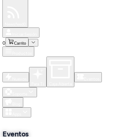
Especiales
Newsfeed
0
Iniciar Sesión
0
Carrito
Productos
Nuevos
Eventos
Para Ti
Caja Abierta
Soporte
Blog
Apps
Eventos