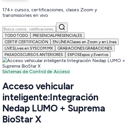
174+ cursos, certificaciones, clases Zoom y
transmisiones en vivo
TODO
TODO
PRESENCIAL
PRESENCIALES
CERTIF.
CERTIFICACIÓN
EN LÍNEA
Clases en Zoom y en Línea
LIVES
Lives en SYSCOM.MX
GRABACIONES
GRABACIONES
PASADOS
CURSOS ANTERIORES
EXPOS
Expos y Eventos
Sistemas de Control de Acceso
Acceso vehicular
inteligente:Integración
Nedap LUMO + Suprema
BioStar X