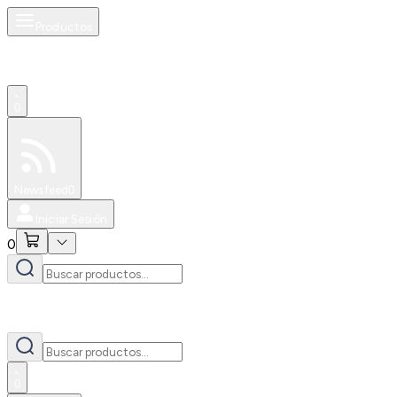
Productos
0
Especiales
Newsfeed
0
Iniciar Sesión
0
0