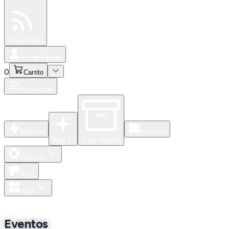
Especiales
Newsfeed
0
Iniciar Sesión
0
Carrito
Productos
Nuevos
Eventos
Para Ti
Caja Abierta
Soporte
Blog
Apps
Eventos