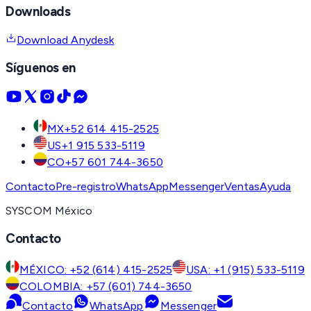
Downloads
Download Anydesk
Síguenos en
MX
+52 614 415-2525
US
+1 915 533-5119
CO
+57 601 744-3650
Contacto
Pre-registro
WhatsApp
Messenger
Ventas
Ayuda
SYSCOM México
Contacto
MÉXICO: +52 (614) 415-2525
USA: +1 (915) 533-5119
COLOMBIA: +57 (601) 744-3650
Contacto
WhatsApp
Messenger