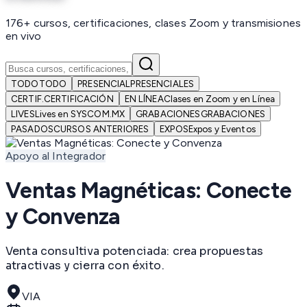
176+ cursos, certificaciones, clases Zoom y transmisiones
en vivo
TODO
TODO
PRESENCIAL
PRESENCIALES
CERTIF.
CERTIFICACIÓN
EN LÍNEA
Clases en Zoom y en Línea
LIVES
Lives en SYSCOM.MX
GRABACIONES
GRABACIONES
PASADOS
CURSOS ANTERIORES
EXPOS
Expos y Eventos
Apoyo al Integrador
Ventas Magnéticas: Conecte
y Convenza
Venta consultiva potenciada: crea propuestas
atractivas y cierra con éxito.
VIA