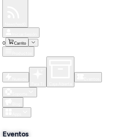
Especiales
Newsfeed
0
Iniciar Sesión
0
Carrito
Productos
Nuevos
Eventos
Para Ti
Caja Abierta
Soporte
Blog
Apps
Eventos