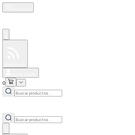
Productos
0
Especiales
Newsfeed
0
Iniciar Sesión
0
0