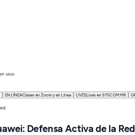
en vivo
N
EN LÍNEA
Clases en Zoom y en Línea
LIVES
Lives en SYSCOM.MX
G
uawei: Defensa Activa de la Red