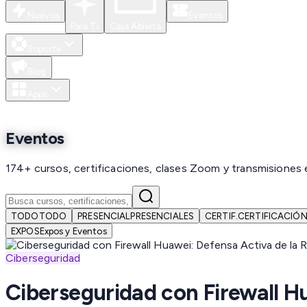
Nuevos
Eventos
Para Ti
Caja Abierta
Soporte
Blog
Apps
Eventos
174+ cursos, certificaciones, clases Zoom y transmisiones 
TODO
TODO
PRESENCIAL
PRESENCIALES
CERTIF.
CERTIFICACIÓ
EXPOS
Expos y Eventos
Ciberseguridad
Ciberseguridad con Firewall H