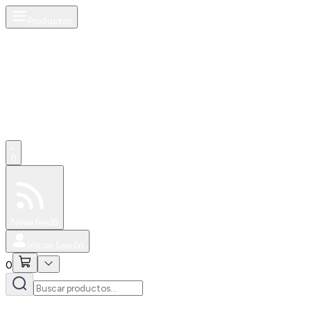
Productos
0
Especiales
Newsfeed
0
Iniciar Sesión
0