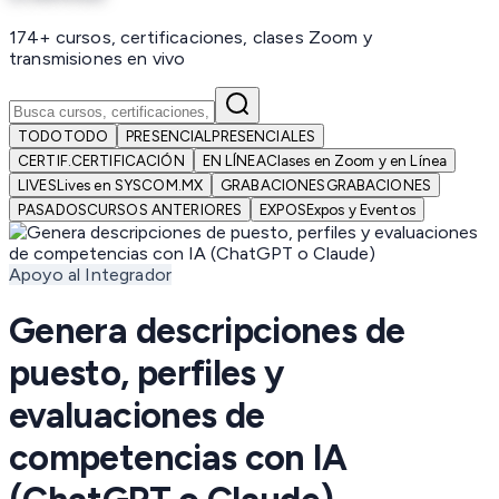
174+ cursos, certificaciones, clases Zoom y
transmisiones en vivo
TODO
TODO
PRESENCIAL
PRESENCIALES
CERTIF.
CERTIFICACIÓN
EN LÍNEA
Clases en Zoom y en Línea
LIVES
Lives en SYSCOM.MX
GRABACIONES
GRABACIONES
PASADOS
CURSOS ANTERIORES
EXPOS
Expos y Eventos
Apoyo al Integrador
Genera descripciones de
puesto, perfiles y
evaluaciones de
competencias con IA