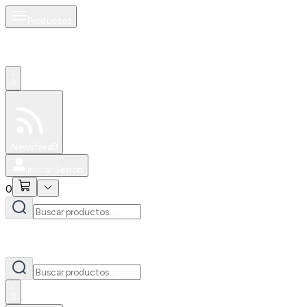
Productos
0
Especiales
Newsfeed
0
Iniciar Sesión
0
0