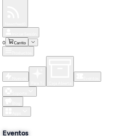
Especiales
Newsfeed
0
Iniciar Sesión
0
Carrito
Productos
Nuevos
Eventos
Para Ti
Caja Abierta
Soporte
Blog
Apps
Eventos