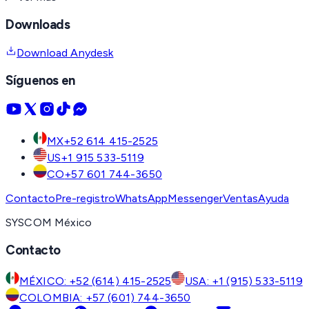
Downloads
Download Anydesk
Síguenos en
MX
+52 614 415-2525
US
+1 915 533-5119
CO
+57 601 744-3650
Contacto
Pre-registro
WhatsApp
Messenger
Ventas
Ayuda
SYSCOM México
Contacto
MÉXICO: +52 (614) 415-2525
USA: +1 (915) 533-5119
COLOMBIA: +57 (601) 744-3650