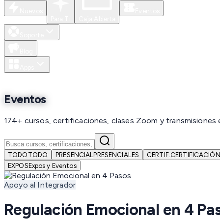
Nuevos
Eventos
Para Ti
Caja Abierta
Soporte
Blog
Apps
Eventos
174+ cursos, certificaciones, clases Zoom y transmisiones 
TODO
TODO
PRESENCIAL
PRESENCIALES
CERTIF.
CERTIFICACIÓ
EXPOS
Expos y Eventos
Apoyo al Integrador
Regulación Emocional en 4 Pa