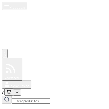
Productos
0
Especiales
Newsfeed
0
Iniciar Sesión
0