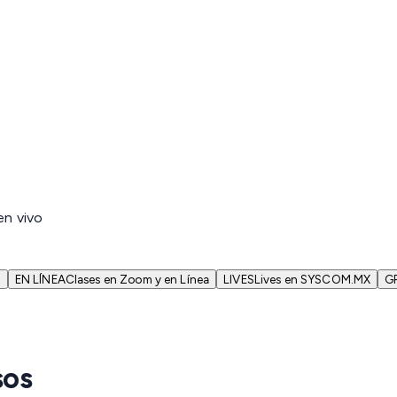
en vivo
N
EN LÍNEA
Clases en Zoom y en Línea
LIVES
Lives en SYSCOM.MX
G
sos